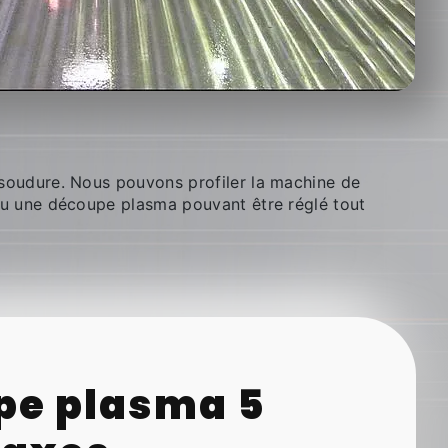
a soudure. Nous pouvons profiler la machine de
ou une découpe plasma pouvant être réglé tout
pe plasma 5