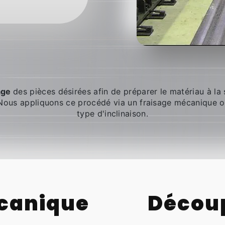
age
des pièces désirées afin de préparer le matériau à l
. Nous appliquons ce procédé via un fraisage mécanique 
type d'inclinaison.
canique
Décou