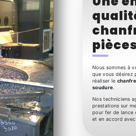
Une en
qualit
chanf
pièce
Nous sommes à vo
que vous désirez 
réaliser le
chanfr
soudure
.
Nos techniciens a
prestations sur me
pour fer de lance 
et en accord avec