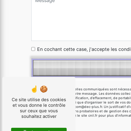
En cochant cette case, j'accepte les condi
** Les données personnelles communiquées sont nécessaires
seul but de répondre à votre message. Les données colle
de droits d’accès, de rectification, d’effacement, de portab
Ce site utilise des cookies
autorité de contrôle, ainsi que d’organiser le sort de vos
et vous donne le contrôle
électronique à l'adresse com@dec-plus.fr. Un justificatif
sur ceux que vous
prescription légale aux fins probatoires et de gestion des 
souhaitez activer
Bloctel.gouv.fr
. Consultez le site cnil.fr pour plus d’informa