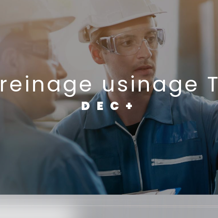
reinage usinage 
DEC+