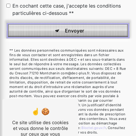
En cochant cette case, j'accepte les conditions
particulières ci-dessous **
Envoyer
** Les données personnelles communiquées sont nécessaires aux
fins de vous contacter et sont enregistrées dans un fichier
informatisé. Elles sont destinées à DEC + et ses sous-traitants dans
le seul but de répondre à votre message. Les données collectées
seront communiquées aux seuls destinataires suivants: DEC + 8 Rue
du Creusot 71210 Montchanin com@dec-plus.fr. Vous disposez de
droits d’accès, de rectification, d’effacement, de portabilité, de
limitation, d’opposition, de retrait de votre consentement à tout
moment et du droit d’introduire une réclamation auprès d’une
autorité de contrôle, ainsi que d’organiser le sort de vos données
post-mortem. Vous pouvez exercer ces droits par voie postale à
l'adresse 8 Rue du Creusot 71210 Montchanin ou par courrier
électronique à l'adresse com@dec-plus.fr. Un justificatif d'identité
pourra vous être demandé. Nous conservons vos données pendant
la période de prise de contact puis pendant la durée de prescription
légale aux fins probatoires et de gestion des contentieux. Vous avez
Ce site utilise des cookies
le droit de vous inscrire sur la liste d'opposition au démarchage
et vous donne le contrôle
téléphonique, disponible à cette adresse:
Bloctel.gouv.fr
. Consultez
le site cnil.fr pour plus d’informations sur vos droits.
sur ceux que vous