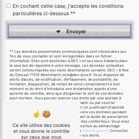
En cochant cette case, j'accepte les conditions
particulières ci-dessous **
Envoyer
** Les données personnelles communiquées sont nécessaires aux
fins de vous contacter et sont enregistrées dans un fichier
informatisé. Elles sont destinées à DEC + et ses sous-traitants dans
le seul but de répondre à votre message. Les données collectées
seront communiquées aux seuls destinataires suivants: DEC + 8 Rue
du Creusot 71210 Montchanin com@dec-plus.fr. Vous disposez de
droits d’accès, de rectification, d’effacement, de portabilité, de
limitation, d’opposition, de retrait de votre consentement à tout
moment et du droit d’introduire une réclamation auprès d’une
autorité de contrôle, ainsi que d’organiser le sort de vos données
post-mortem. Vous pouvez exercer ces droits par voie postale à
l'adresse 8 Rue du Creusot 71210 Montchanin ou par courrier
électronique à l'adresse com@dec-plus.fr. Un justificatif d'identité
pourra vous être demandé. Nous conservons vos données pendant
la période de prise de contact puis pendant la durée de prescription
légale aux fins probatoires et de gestion des contentieux. Vous avez
Ce site utilise des cookies
le droit de vous inscrire sur la liste d'opposition au démarchage
et vous donne le contrôle
téléphonique, disponible à cette adresse:
Bloctel.gouv.fr
. Consultez
le site cnil.fr pour plus d’informations sur vos droits.
sur ceux que vous