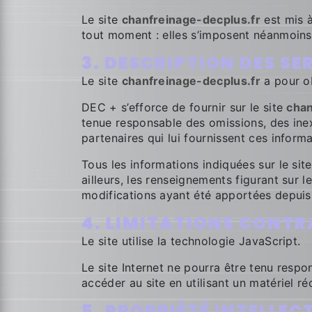
Le site
chanfreinage-decplus.fr
est mis à
tout moment : elles s’imposent néanmoins à 
3. DESCRIPTION DES SE
Le site
chanfreinage-decplus.fr
a pour ob
DEC + s’efforce de fournir sur le site
chan
tenue responsable des omissions, des inexa
partenaires qui lui fournissent ces informa
Tous les informations indiquées sur le sit
ailleurs, les renseignements figurant sur l
modifications ayant été apportées depuis 
4. LIMITATIONS CONTR
Le site utilise la technologie JavaScript.
Le site Internet ne pourra être tenu respon
accéder au site en utilisant un matériel r
5. PROPRIÉTÉ INTELLE