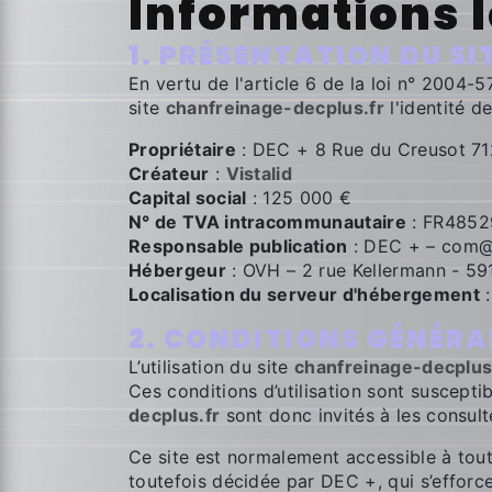
Informations 
1. PRÉSENTATION DU SI
En vertu de l'article 6 de la loi n° 2004-
site
chanfreinage-decplus.fr
l'identité d
Propriétaire
: DEC + 8 Rue du Creusot 7
Créateur
:
Vistalid
Capital social
: 125 000 €
N° de TVA intracommunautaire
: FR485
Responsable publication
: DEC + – com@
Hébergeur
: OVH – 2 rue Kellermann - 59
Localisation du serveur d'hébergement
:
2. CONDITIONS GÉNÉRAL
L’utilisation du site
chanfreinage-decplus
Ces conditions d’utilisation sont suscepti
decplus.fr
sont donc invités à les consult
Ce site est normalement accessible à tout
toutefois décidée par DEC +, qui s’efforce