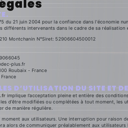
légales
TE.
575 du 21 juin 2004 pour la confiance dans l'économie numé
es différents intervenants dans le cadre de sa réalisation e
1210 Montchanin N°Siret: 52906604500012
29066045
dec-plus.fr
100 Roubaix - France
 France
ES D’UTILISATION DU SITE ET D
.fr
implique l’acceptation pleine et entière des conditions 
bles d’être modifiées ou complétées à tout moment, les ut
er de manière régulière.
 moment aux utilisateurs. Une interruption pour raison 
ra alors de communiquer préalablement aux utilisateurs le