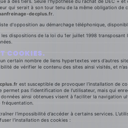
 à des tiers. Seule l'hypothèse du rachat de DEC + et d
reur qui serait à son tour tenu de la même obligation de 
hanfreinage-decplus.fr
.
a liste d'opposition au démarchage téléphonique, disponib
s dispositions de la loi du 1er juillet 1998 transposant 
nnées.
ET COOKIES.
un certain nombre de liens hypertextes vers d’autres site
ilité de vérifier le contenu des sites ainsi visités, et 
cplus.fr
est susceptible de provoquer l’installation de cook
ne permet pas l’identification de l’utilisateur, mais qui enr
 données ainsi obtenues visent à faciliter la navigation ul
 fréquentation.
raîner l’impossibilité d’accéder à certains services. L’uti
user l’installation des cookies :