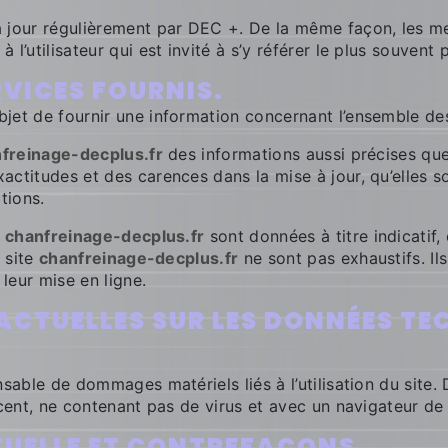
 jour régulièrement par DEC +. De la même façon, les me
l’utilisateur qui est invité à s’y référer le plus souvent
RVICES FOURNIS.
jet de fournir une information concernant l’ensemble des 
freinage-decplus.fr
des informations aussi précises que 
ctitudes et des carences dans la mise à jour, qu’elles soi
tions.
e
chanfreinage-decplus.fr
sont données à titre indicatif,
e site
chanfreinage-decplus.fr
ne sont pas exhaustifs. Il
leur mise en ligne.
ACTUELLES SUR LES DONNÉES TE
sable de dommages matériels liés à l’utilisation du site. De
écent, ne contenant pas de virus et avec un navigateur de
CTUELLE ET CONTREFAÇONS.