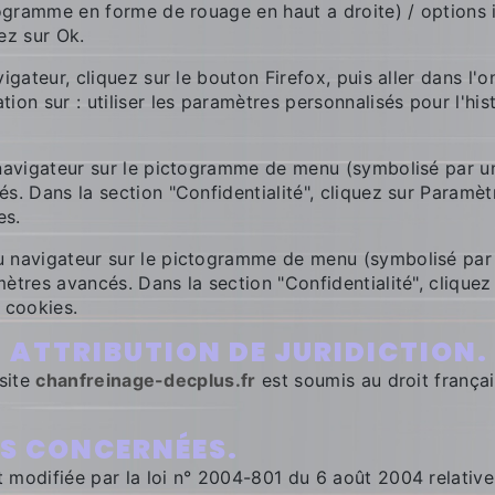
togramme en forme de rouage en haut a droite) / options i
ez sur Ok.
igateur, cliquez sur le bouton Firefox, puis aller dans l'o
ion sur : utiliser les paramètres personnalisés pour l'hi
u navigateur sur le pictogramme de menu (symbolisé par u
és. Dans la section "Confidentialité", cliquez sur Paramè
es.
 navigateur sur le pictogramme de menu (symbolisé par t
ètres avancés. Dans la section "Confidentialité", cliquez
 cookies.
T ATTRIBUTION DE JURIDICTION.
 site
chanfreinage-decplus.fr
est soumis au droit français
OIS CONCERNÉES.
modifiée par la loi n° 2004-801 du 6 août 2004 relative à