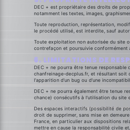
DEC + est propriétaire des droits de propri
notamment les textes, images, graphismes, 
Toute reproduction, représentation, modif
le procédé utilisé, est interdite, sauf auto
Toute exploitation non autorisée du site 
contrefaçon et poursuivie conformément au
6. LIMITATIONS DE RES
DEC + ne pourra être tenue responsable des
chanfreinage-decplus.fr, et résultant soit 
l’apparition d’un bug ou d’une incompatibil
DEC + ne pourra également être tenue re
chance) consécutifs à l’utilisation du site
Des espaces interactifs (possibilité de po
droit de supprimer, sans mise en demeure 
France, en particulier aux dispositions re
mettre en cause la responsabilité civile e