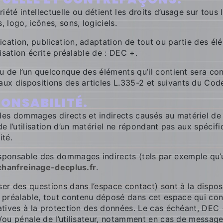
été intellectuelle ou détient les droits d’usage sur tous 
logo, icônes, sons, logiciels.
ication, publication, adaptation de tout ou partie des él
risation écrite préalable de : DEC +.
ou de l’un quelconque des éléments qu’il contient sera c
x dispositions des articles L.335-2 et suivants du Code 
PONSABILITÉ.
 dommages directs et indirects causés au matériel de l’ut
de l’utilisation d’un matériel ne répondant pas aux spécifi
ité.
sponsable des dommages indirects (tels par exemple qu’
chanfreinage-decplus.fr
.
ser des questions dans l’espace contact) sont à la disposi
préalable, tout contenu déposé dans cet espace qui contr
latives à la protection des données. Le cas échéant, DEC 
t/ou pénale de l’utilisateur, notamment en cas de message 