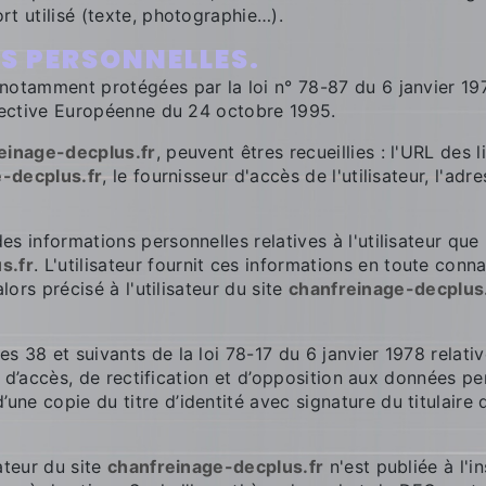
rt utilisé (texte, photographie…).
ES PERSONNELLES.
notamment protégées par la loi n° 78-87 du 6 janvier 197
irective Européenne du 24 octobre 1995.
einage-decplus.fr
, peuvent êtres recueillies : l'URL des 
-decplus.fr
, le fournisseur d'accès de l'utilisateur, l'ad
s informations personnelles relatives à l'utilisateur que
s.fr
. L'utilisateur fournit ces informations en toute con
lors précisé à l'utilisateur du site
chanfreinage-decplus.
 38 et suivants de la loi 78-17 du 6 janvier 1978 relative
it d’accès, de rectification et d’opposition aux données p
e copie du titre d’identité avec signature du titulaire d
ateur du site
chanfreinage-decplus.fr
n'est publiée à l'in