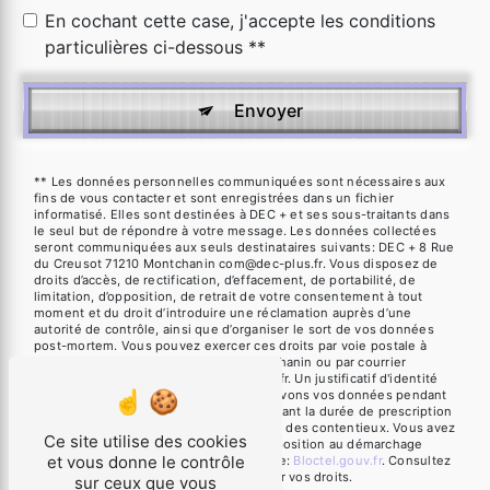
En cochant cette case, j'accepte les conditions
particulières ci-dessous **
Envoyer
** Les données personnelles communiquées sont nécessaires aux
fins de vous contacter et sont enregistrées dans un fichier
informatisé. Elles sont destinées à DEC + et ses sous-traitants dans
le seul but de répondre à votre message. Les données collectées
seront communiquées aux seuls destinataires suivants: DEC + 8 Rue
du Creusot 71210 Montchanin com@dec-plus.fr. Vous disposez de
droits d’accès, de rectification, d’effacement, de portabilité, de
limitation, d’opposition, de retrait de votre consentement à tout
moment et du droit d’introduire une réclamation auprès d’une
autorité de contrôle, ainsi que d’organiser le sort de vos données
post-mortem. Vous pouvez exercer ces droits par voie postale à
l'adresse 8 Rue du Creusot 71210 Montchanin ou par courrier
électronique à l'adresse com@dec-plus.fr. Un justificatif d'identité
pourra vous être demandé. Nous conservons vos données pendant
la période de prise de contact puis pendant la durée de prescription
légale aux fins probatoires et de gestion des contentieux. Vous avez
Ce site utilise des cookies
le droit de vous inscrire sur la liste d'opposition au démarchage
et vous donne le contrôle
téléphonique, disponible à cette adresse:
Bloctel.gouv.fr
. Consultez
le site cnil.fr pour plus d’informations sur vos droits.
sur ceux que vous