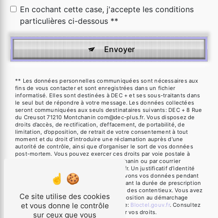
En cochant cette case, j'accepte les conditions
particulières ci-dessous **
Envoyer
** Les données personnelles communiquées sont nécessaires aux
fins de vous contacter et sont enregistrées dans un fichier
informatisé. Elles sont destinées à DEC + et ses sous-traitants dans
le seul but de répondre à votre message. Les données collectées
seront communiquées aux seuls destinataires suivants: DEC + 8 Rue
du Creusot 71210 Montchanin com@dec-plus.fr. Vous disposez de
droits d’accès, de rectification, d’effacement, de portabilité, de
limitation, d’opposition, de retrait de votre consentement à tout
moment et du droit d’introduire une réclamation auprès d’une
autorité de contrôle, ainsi que d’organiser le sort de vos données
post-mortem. Vous pouvez exercer ces droits par voie postale à
l'adresse 8 Rue du Creusot 71210 Montchanin ou par courrier
électronique à l'adresse com@dec-plus.fr. Un justificatif d'identité
pourra vous être demandé. Nous conservons vos données pendant
la période de prise de contact puis pendant la durée de prescription
légale aux fins probatoires et de gestion des contentieux. Vous avez
Ce site utilise des cookies
le droit de vous inscrire sur la liste d'opposition au démarchage
et vous donne le contrôle
téléphonique, disponible à cette adresse:
Bloctel.gouv.fr
. Consultez
le site cnil.fr pour plus d’informations sur vos droits.
sur ceux que vous