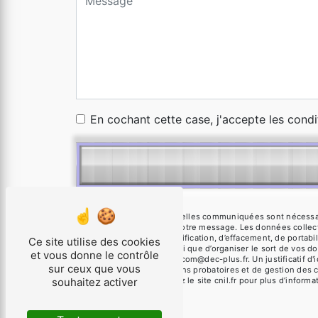
En cochant cette case, j'accepte les condi
** Les données personnelles communiquées sont nécessaires
seul but de répondre à votre message. Les données colle
de droits d’accès, de rectification, d’effacement, de portab
Ce site utilise des cookies
autorité de contrôle, ainsi que d’organiser le sort de vos
et vous donne le contrôle
électronique à l'adresse com@dec-plus.fr. Un justificatif
sur ceux que vous
prescription légale aux fins probatoires et de gestion des 
souhaitez activer
Bloctel.gouv.fr
. Consultez le site cnil.fr pour plus d’informa