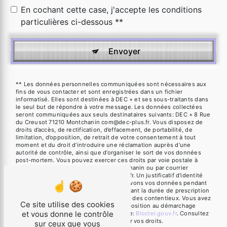
En cochant cette case, j'accepte les conditions
particulières ci-dessous **
Envoyer
** Les données personnelles communiquées sont nécessaires aux
fins de vous contacter et sont enregistrées dans un fichier
informatisé. Elles sont destinées à DEC + et ses sous-traitants dans
le seul but de répondre à votre message. Les données collectées
seront communiquées aux seuls destinataires suivants: DEC + 8 Rue
du Creusot 71210 Montchanin com@dec-plus.fr. Vous disposez de
droits d’accès, de rectification, d’effacement, de portabilité, de
limitation, d’opposition, de retrait de votre consentement à tout
moment et du droit d’introduire une réclamation auprès d’une
autorité de contrôle, ainsi que d’organiser le sort de vos données
post-mortem. Vous pouvez exercer ces droits par voie postale à
l'adresse 8 Rue du Creusot 71210 Montchanin ou par courrier
électronique à l'adresse com@dec-plus.fr. Un justificatif d'identité
pourra vous être demandé. Nous conservons vos données pendant
la période de prise de contact puis pendant la durée de prescription
légale aux fins probatoires et de gestion des contentieux. Vous avez
Ce site utilise des cookies
le droit de vous inscrire sur la liste d'opposition au démarchage
et vous donne le contrôle
téléphonique, disponible à cette adresse:
Bloctel.gouv.fr
. Consultez
le site cnil.fr pour plus d’informations sur vos droits.
sur ceux que vous