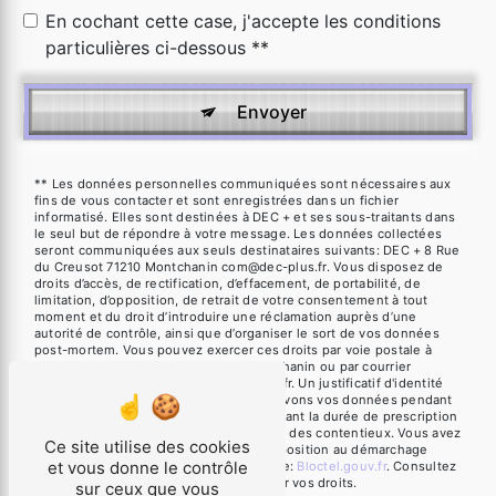
En cochant cette case, j'accepte les conditions
particulières ci-dessous **
Envoyer
** Les données personnelles communiquées sont nécessaires aux
fins de vous contacter et sont enregistrées dans un fichier
informatisé. Elles sont destinées à DEC + et ses sous-traitants dans
le seul but de répondre à votre message. Les données collectées
seront communiquées aux seuls destinataires suivants: DEC + 8 Rue
du Creusot 71210 Montchanin com@dec-plus.fr. Vous disposez de
droits d’accès, de rectification, d’effacement, de portabilité, de
limitation, d’opposition, de retrait de votre consentement à tout
moment et du droit d’introduire une réclamation auprès d’une
autorité de contrôle, ainsi que d’organiser le sort de vos données
post-mortem. Vous pouvez exercer ces droits par voie postale à
l'adresse 8 Rue du Creusot 71210 Montchanin ou par courrier
électronique à l'adresse com@dec-plus.fr. Un justificatif d'identité
pourra vous être demandé. Nous conservons vos données pendant
la période de prise de contact puis pendant la durée de prescription
légale aux fins probatoires et de gestion des contentieux. Vous avez
Ce site utilise des cookies
le droit de vous inscrire sur la liste d'opposition au démarchage
et vous donne le contrôle
téléphonique, disponible à cette adresse:
Bloctel.gouv.fr
. Consultez
le site cnil.fr pour plus d’informations sur vos droits.
sur ceux que vous